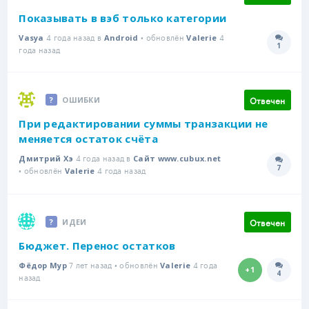
Показывать в вэб только категории
4 года назад в
• обновлён
4
Vasya
Android
Valerie
1
Количе
года назад
Отвечен
ОШИБКИ
При редактировании суммы транзакции не
меняется остаток счёта
4 года назад в
Дмитрий Хэ
Сайт www.cubux.net
7
• обновлён
4 года назад
Количе
Valerie
Отвечен
ИДЕИ
Бюджет. Перенос остатков
7 лет назад • обновлён
4 года
Фёдор Мур
Valerie
+1
4
Количе
назад