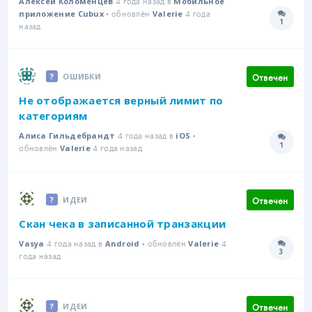
Алексей Коломенцев
Мобильное
• обновлён
4 года
приложение Cubux
Valerie
1
Количе
назад
Отвечен
ОШИБКИ
Не отображается верный лимит по
категориям
4 года назад в
•
Алиса Гильдебрандт
iOS
1
обновлён
4 года назад
Количе
Valerie
Отвечен
ИДЕИ
Скан чека в записанной транзакции
4 года назад в
• обновлён
4
Vasya
Android
Valerie
3
Количе
года назад
Отвечен
ИДЕИ