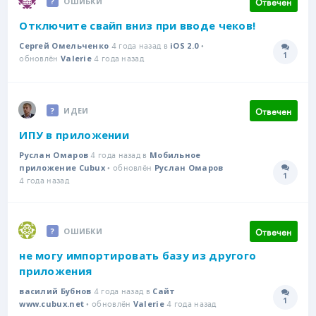
Отвечен
ОШИБКИ
Отключите свайп вниз при вводе чеков!
4 года назад в
•
Сергей Омельченко
iOS 2.0
1
обновлён
4 года назад
Количе
Valerie
Отвечен
ИДЕИ
ИПУ в приложении
4 года назад в
Руслан Омаров
Мобильное
• обновлён
приложение Cubux
Руслан Омаров
1
Количе
4 года назад
Отвечен
ОШИБКИ
не могу импортировать базу из другого
приложения
4 года назад в
василий Бубнов
Сайт
1
• обновлён
4 года назад
Количе
www.cubux.net
Valerie