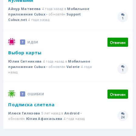
4 года назад в
Айнур Матвеева
Мобильное
• обновлён
приложение Cubux
Support
1
4 года назад
Количе
Cubux.net
Отвечен
ИДЕИ
Выбор карты
4 года назад в
Юлия Ситникова
Мобильное
• обновлён
4 года
приложение Cubux
Valerie
1
Количе
назад
Отвечен
ОШИБКИ
Подписка слетела
5 лет назад в
•
Илюся Гилязова
Android
24
обновлён
4 года назад
Количе
Юлия Афанасьева