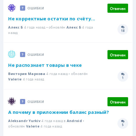
Отвечен
ОШИБКИ
Не корректные остатки по счёту...
4 года назад • обновлён
4 года
Алекс Б
Алекс Б
18
Количе
назад
Отвечен
ОШИБКИ
Не распознает товары в чеке
4 года назад • обновлён
Виктория Маркова
1
4 года назад
Количе
Valerie
Отвечен
ОШИБКИ
А почему в приложении баланс разный?
4 года назад в
•
Aleksandr Yurkiv
Android
5
обновлён
4 года назад
Количе
Valerie