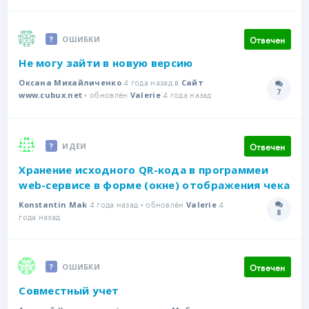
Отвечен
ОШИБКИ
Не могу зайти в новую версию
4 года назад в
Оксана Михайличенко
Сайт
7
• обновлён
4 года назад
Количе
www.cubux.net
Valerie
Отвечен
ИДЕИ
Хранение исходного QR-кода в программеи
web-сервисе в форме (окне) отображения чека
4 года назад • обновлён
4
Konstantin Mak
Valerie
8
Количе
года назад
Отвечен
ОШИБКИ
Совместный учет
4 года назад в