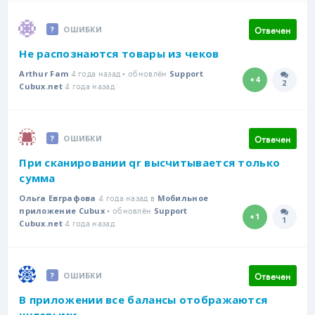
Отвечен
ОШИБКИ
Не распознаются товары из чеков
4 года назад • обновлён
Arthur Fam
Support
+4
2
4 года назад
Количе
Cubux.net
Отвечен
ОШИБКИ
При сканировании qr высчитывается только
сумма
4 года назад в
Ольга Евграфова
Мобильное
• обновлён
приложение Cubux
Support
+1
1
4 года назад
Количе
Cubux.net
Отвечен
ОШИБКИ
В приложении все балансы отображаются
нулевыми