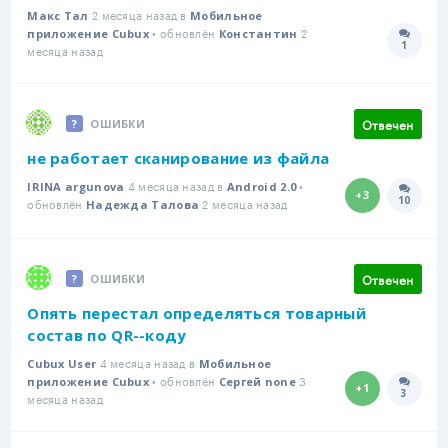
2 месяца назад в
Макс Тал
Мобильное
• обновлён
2
приложение Cubux
Константин
1
Количе
месяца назад
Отвечен
ОШИБКИ
не работает сканирование из файла
4 месяца назад в
•
IRINA argunova
Android 2.0
+3
10
обновлён
2 месяца назад
Количе
Надежда Талова
Отвечен
ОШИБКИ
Опять перестал определяться товарный
состав по QR--коду
4 месяца назад в
Cubux User
Мобильное
• обновлён
3
приложение Cubux
Сергей none
+1
3
Количе
месяца назад