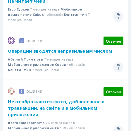
Не читает чеки
7 месяцев назад в
Егор Сурков
Мобильное
• обновлён
7
приложение Cubux
Константин
1
Количе
месяцев назад
Отвечен
ОШИБКИ
Операции вводятся неправильным числом
7 месяцев назад в
Абылай Токмырза
• обновлён
Мобильное приложение Cubux
1
7 месяцев назад
Количе
Константин
Отвечен
ОШИБКИ
Не отображаются фото, добавленное в
транзакции, на сайте и в мобильном
приложении
7 месяцев назад в
username lastname
• обновлён
Мобильное приложение Cubux