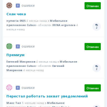
Отвечен
ОШИБКИ
Скан чека
4 месяца назад в
nymeria 0925
Мобильное
• обновлён
4
приложение Cubux
IRINA argunova
2
Количе
месяца назад
Отвечен
ОШИБКИ
Премиум
4 месяца назад в
Евгений Микрюков
Мобильное
• обновлён
приложение Cubux
Евгений
2
4 месяца назад
Количе
Микрюков
Отвечен
ОШИБКИ
Перестал работать захват уведомлений
5 месяцев назад в
Макс Тал
Мобильное
• обновлён
4