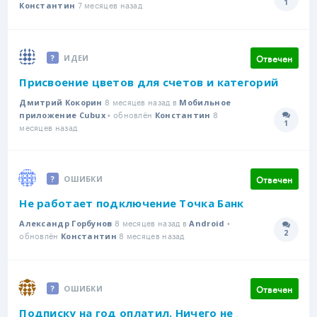
1
7 месяцев назад
Количе
Константин
Отвечен
ИДЕИ
Присвоение цветов для счетов и категорий
8 месяцев назад в
Дмитрий Кокорин
Мобильное
• обновлён
8
приложение Cubux
Константин
1
Количе
месяцев назад
Отвечен
ОШИБКИ
Не работает подключение Точка Банк
8 месяцев назад в
•
Александр Горбунов
Android
2
обновлён
8 месяцев назад
Количе
Константин
Отвечен
ОШИБКИ
Подписку на год оплатил. Ничего не