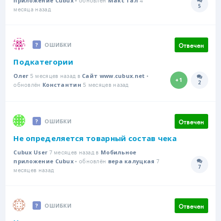
приложение Cubux
Макс Тал
5
Количе
месяца назад
Отвечен
ОШИБКИ
Подкатегории
5 месяцев назад в
•
Олег
Сайт www.cubux.net
+1
2
обновлён
5 месяцев назад
Количе
Константин
Отвечен
ОШИБКИ
Не определяется товарный состав чека
7 месяцев назад в
Cubux User
Мобильное
• обновлён
7
приложение Cubux
вера калуцкая
7
Количе
месяцев назад
Отвечен
ОШИБКИ