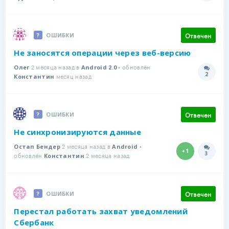
Отвечен
ОШИБКИ
Не заносятся операции через веб-версию
2 месяца назад в
• обновлён
Олег
Android 2.0
2
месяц назад
Количе
Константин
Отвечен
ОШИБКИ
Не синхронизируются данные
2 месяца назад в
•
Остап Бендер
Android
+1
3
обновлён
2 месяца назад
Количе
Константин
Отвечен
ОШИБКИ
Перестал работать захват уведомлений
Сбербанк