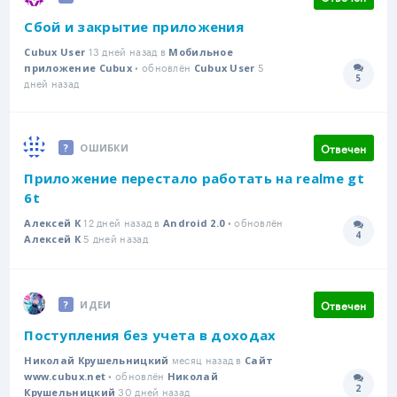
Сбой и закрытие приложения
13 дней назад в
Cubux User
Мобильное
• обновлён
5
приложение Cubux
Cubux User
5
Количе
дней назад
Отвечен
ОШИБКИ
Приложение перестало работать на realme gt
6t
12 дней назад в
• обновлён
Алексей К
Android 2.0
4
5 дней назад
Количе
Алексей К
Отвечен
ИДЕИ
Поступления без учета в доходах
месяц назад в
Николай Крушельницкий
Сайт
• обновлён
www.cubux.net
Николай
2
30 дней назад
Количе
Крушельницкий