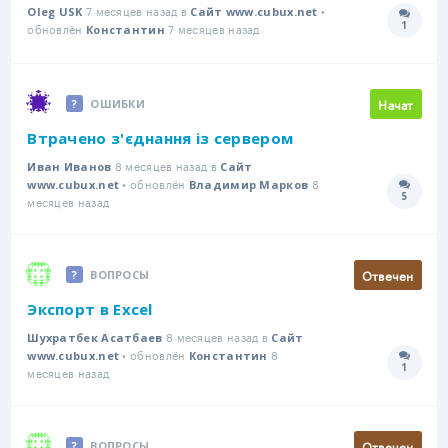
7 месяцев назад в
•
Oleg USK
Сайт www.cubux.net
1
обновлён
7 месяцев назад
Количе
Константин
Начат
ОШИБКИ
Втрачено з'єднання із сервером
8 месяцев назад в
Иван Иванов
Сайт
• обновлён
8
www.cubux.net
Владимир Марков
5
Количе
месяцев назад
Отвечен
ВОПРОСЫ
Экспорт в Excel
8 месяцев назад в
Шухратбек Асатбаев
Сайт
• обновлён
8
www.cubux.net
Константин
1
Количе
месяцев назад
Отвечен
ВОПРОСЫ