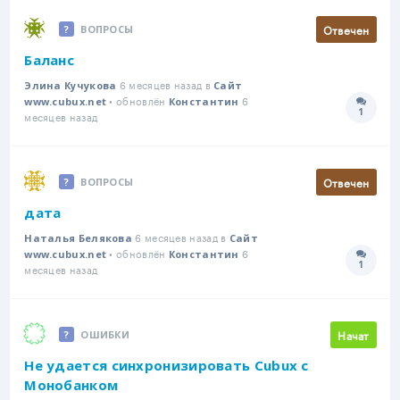
Отвечен
ВОПРОСЫ
Баланс
6 месяцев назад в
Элина Кучукова
Сайт
• обновлён
6
www.cubux.net
Константин
1
Количе
месяцев назад
Отвечен
ВОПРОСЫ
дата
6 месяцев назад в
Наталья Белякова
Сайт
• обновлён
6
www.cubux.net
Константин
1
Количе
месяцев назад
Начат
ОШИБКИ
Не удается синхронизировать Cubux с
Монобанком