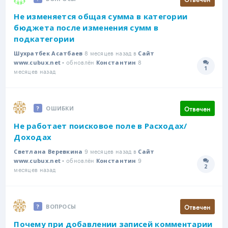
Не изменяется общая сумма в категории
бюджета после изменения сумм в
подкатегории
8 месяцев назад в
Шухратбек Асатбаев
Сайт
• обновлён
8
www.cubux.net
Константин
1
Количе
месяцев назад
Отвечен
ОШИБКИ
Не работает поисковое поле в Расходах/
Доходах
9 месяцев назад в
Светлана Веревкина
Сайт
• обновлён
9
www.cubux.net
Константин
2
Количе
месяцев назад
Отвечен
ВОПРОСЫ
Почему при добавлении записей комментарии