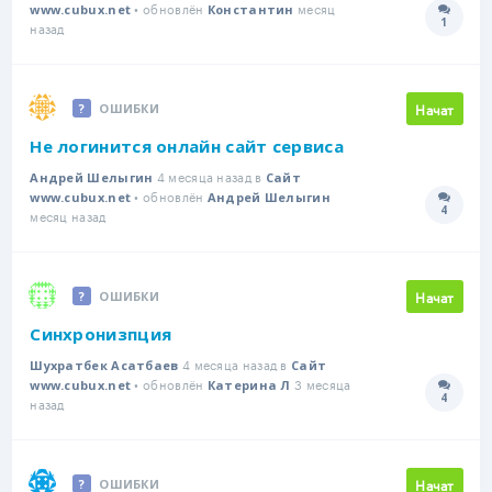
• обновлён
месяц
www.cubux.net
Константин
1
Количе
назад
Начат
ОШИБКИ
Не логинится онлайн сайт сервиса
4 месяца назад в
Андрей Шелыгин
Сайт
• обновлён
www.cubux.net
Андрей Шелыгин
4
Количе
месяц назад
Начат
ОШИБКИ
Синхронизпция
4 месяца назад в
Шухратбек Асатбаев
Сайт
• обновлён
3 месяца
www.cubux.net
Катерина Л
4
Количе
назад
Начат
ОШИБКИ