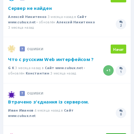
Сервер не найден
3 месяца назад в
Алексей Никитенко
Сайт
• обновлён
www.cubux.net
Алексей Никитенко
2
Количе
3 месяца назад
Начат
ОШИБКИ
Что с русским Web интерфейсом ?
3 месяца назад в
•
G K
Сайт www.cubux.net
+1
1
обновлён
3 месяца назад
Количе
Константин
ОШИБКИ
Втрачено з'єднання із сервером.
4 месяца назад в
Иван Иванов
Сайт
0
Количе
www.cubux.net