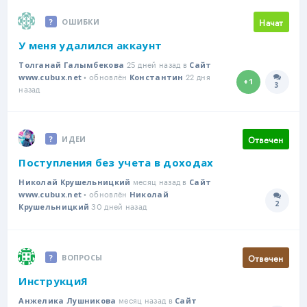
Начат
ОШИБКИ
У меня удалился аккаунт
25 дней назад в
Толганай Галымбекова
Сайт
• обновлён
22 дня
www.cubux.net
Константин
+1
3
Количе
назад
Отвечен
ИДЕИ
Поступления без учета в доходах
месяц назад в
Николай Крушельницкий
Сайт
• обновлён
www.cubux.net
Николай
2
30 дней назад
Количе
Крушельницкий
Отвечен
ВОПРОСЫ
ИнструкциЯ
месяц назад в
Анжелика Лушникова
Сайт