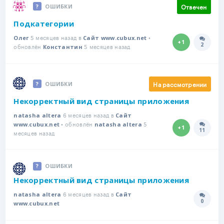
Отвечен
ОШИБКИ
Подкатегории
5 месяцев назад в
•
Олег
Сайт www.cubux.net
+1
2
обновлён
5 месяцев назад
Количе
Константин
На рассмотрении
ОШИБКИ
Некорректный вид страницы приложения
6 месяцев назад в
natasha altera
Сайт
• обновлён
5
www.cubux.net
natasha altera
+1
11
Количе
месяцев назад
ОШИБКИ
Некорректный вид страницы приложения
6 месяцев назад в
natasha altera
Сайт
0
Количе
www.cubux.net