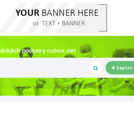
tránkách podpory cubux.net
Zeptat