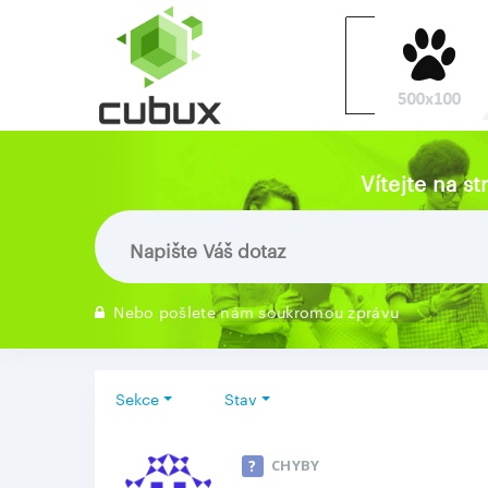
Vítejte na s
Nebo pošlete nám soukromou zprávu
Sekce
Stav
CHYBY