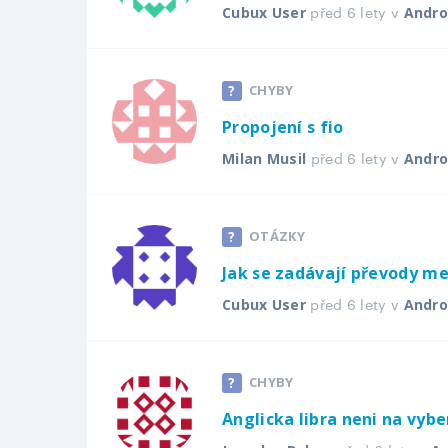
před 6 lety v
Cubux User
Andro
CHYBY
Propojení s fio
před 6 lety v
Milan Musil
Andro
OTÁZKY
Jak se zadávají převody me
před 6 lety v
Cubux User
Andro
CHYBY
Anglicka libra neni na vybe