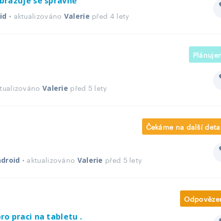
brazuje se správně
• aktualizováno
před 4 lety
id
Valerie
Plánuje
ktualizováno
před 5 lety
Valerie
Čekáme na další deta
• aktualizováno
před 5 lety
droid
Valerie
Odpověze
o praci na tabletu .