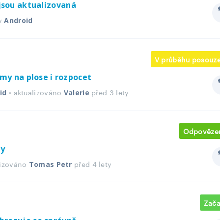
jsou aktualizovaná
 v
Android
V průběhu posouze
ijmy na plose i rozpocet
• aktualizováno
před 3 lety
id
Valerie
Odpověze
ty
alizováno
před 4 lety
Tomas Petr
Zača