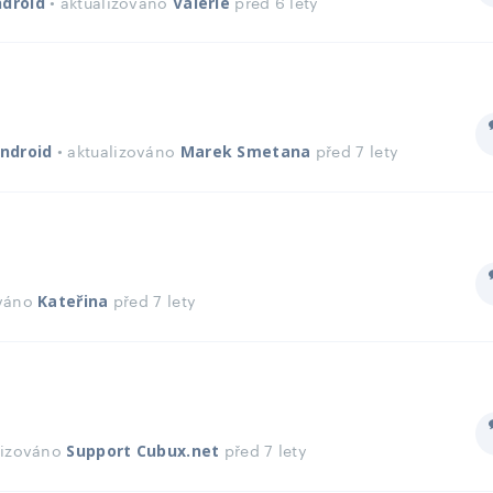
• aktualizováno
před 6 lety
droid
Valerie
• aktualizováno
před 7 lety
ndroid
Marek Smetana
ováno
před 7 lety
Kateřina
lizováno
před 7 lety
Support Cubux.net