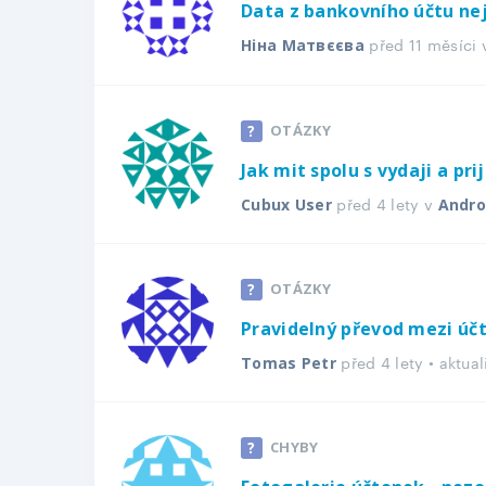
Data z bankovního účtu ne
před 11 měsíci
Ніна Матвєєва
OTÁZKY
Jak mit spolu s vydaji a pr
před 4 lety v
Cubux User
Andro
OTÁZKY
Pravidelný převod mezi úč
před 4 lety • aktu
Tomas Petr
CHYBY