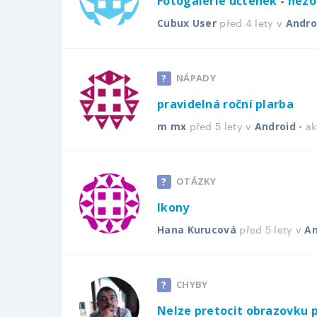
Fotogalerie účtenek - nezo
před 4 lety v
Cubux User
Andro
NÁPADY
pravidelná roční plarba
před 5 lety v
• a
m mx
Android
OTÁZKY
Ikony
před 5 lety v
Hana Kurucová
An
CHYBY
Nelze pretocit obrazovku pr