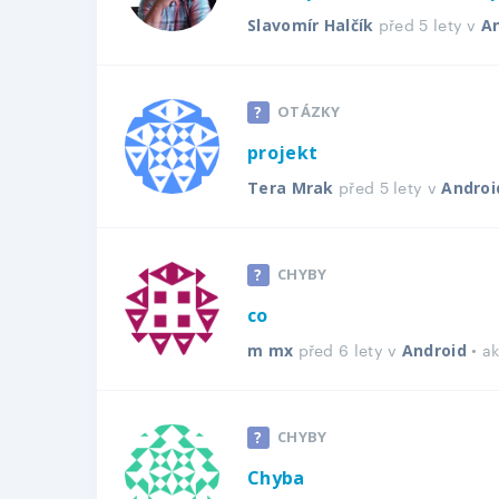
před 5 lety v
Slavomír Halčík
A
OTÁZKY
projekt
před 5 lety v
Tera Mrak
Androi
CHYBY
co
před 6 lety v
• a
m mx
Android
CHYBY
Chyba