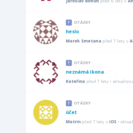
před 6 lety v
Jaroslav Bohun
An
OTÁZKY
heslo
před 7 lety v
Marek Smetana
A
OTÁZKY
neznámá ikona
před 7 lety • aktualiz
Kateřina
OTÁZKY
účet
před 7 lety v
• aktua
Matrin
iOS