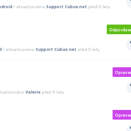
• aktualizováno
před 5 lety
ndroid
Support Cubux.net
Odpověze
• aktualizováno
před 5 lety
d
Support Cubux.net
Oprave
ktualizováno
před 6 lety
Valerie
Oprave