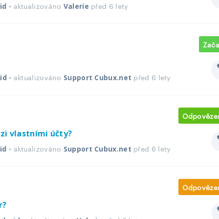
• aktualizováno
před 6 lety
id
Valerie
Zača
• aktualizováno
před 6 lety
id
Support Cubux.net
Odpověze
zi vlastními účty?
• aktualizováno
před 6 lety
id
Support Cubux.net
Odpověze
r?