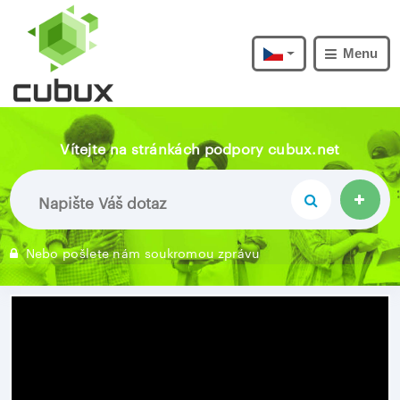
Menu
Vítejte na stránkách podpory cubux.net
Nebo pošlete nám soukromou zprávu