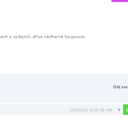
mech a výdajích, dříve nádherně fungovalo
Old are 
Shar
7/6/2020, 8:16:38 AM
#
Z