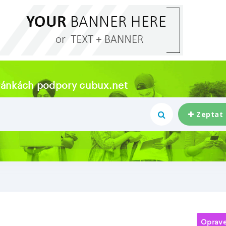
tránkách podpory cubux.net
Zeptat
Oprav