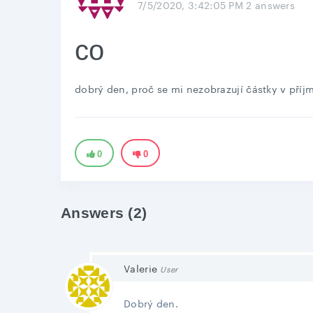
7/5/2020, 3:42:05 PM
2 answers
co
dobrý den, proč se mi nezobrazují částky v příj
0
0
Answers (2)
Valerie
User
Dobrý den.