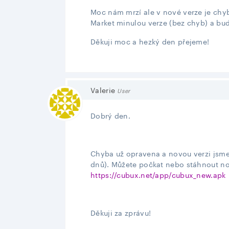
Moc nám mrzí ale v nové verze je chyb
Market minulou verze (bez chyb) a bud
Děkuji moc a hezký den přejeme!
Valerie
User
Dobrý den.
Chybа už opravena a novou verzi jsme 
dnů). Můžete počkat nebo stáhnout no
https://cubux.net/app/cubux_new.apk
Děkuji za zprávu!