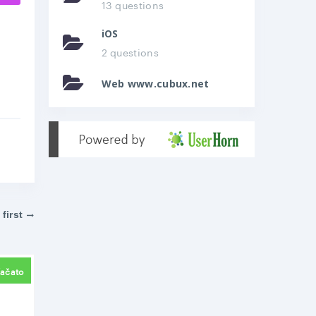
13 questions
iOS
2 questions
Web www.cubux.net
first
e link
ačato