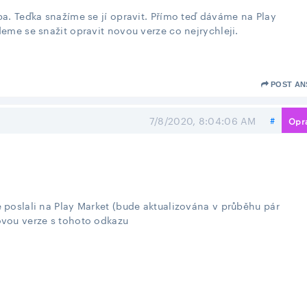
a. Teďka snažíme se jí opravit. Přímo teď dáváme na Play
eme se snažit opravit novou verze co nejrychleji.
POST A
Share 
7/8/2020, 8:04:06 AM
#
Opr
poslali na Play Market (bude aktualizována v průběhu pár
vou verze s tohoto odkazu