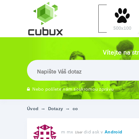
Vítejte na s
Nebo pošlete nám soukromou zprávu
Úvod
Dotazy
co
m mx
did ask
v
User
Android