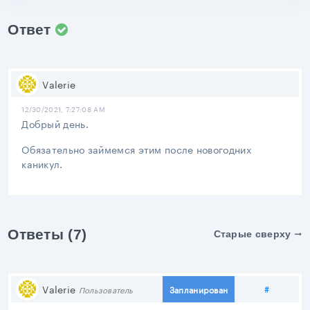
Ответ
Valerie
12/30/2021, 7:27:08 AM
Добрый день.
Обязательно займемся этим после новогодних
каникул.
Ответы (7)
Старые сверху
Поделит
Valerie
#
Запланирован
Пользователь