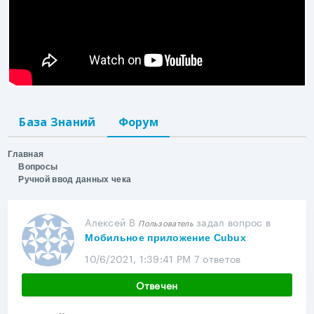
База Знаний
Форум
Главная
Вопросы
Ручной ввод данных чека
Алексей В
задал вопрос
в
Пользователь
Мобильное приложение Cubux
10/6/2021, 1:39:41 PM
7 ответов
Отвечен