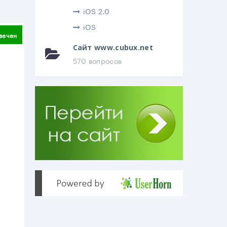
iOS 2.0
iOS
литься
вечен
Сайт www.cubux.net
570 вопросов