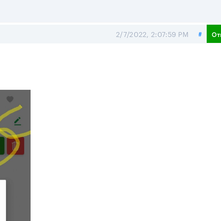
Поде
2/7/2022, 2:07:59 PM
#
От