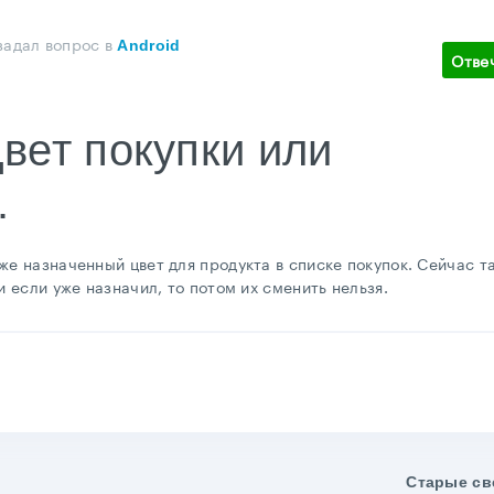
задал вопрос
в
Android
Отве
Цвет покупки или
.
же назначенный цвет для продукта в списке покупок. Сейчас т
и если уже назначил, то потом их сменить нельзя.
Старые св