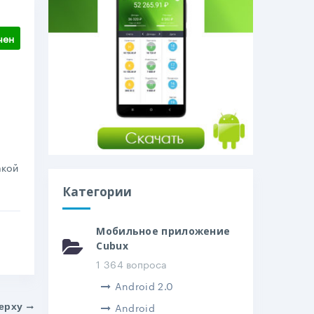
чен
акой
Категории
Мобильное приложение
Cubux
1 364 вопроса
Android 2.0
Android
ерху