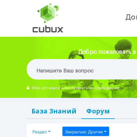
До
Добро пожаловать в
Или оставьте нам приватное сообщение
База Знаний
Форум
Раздел
Закрытые: Другие