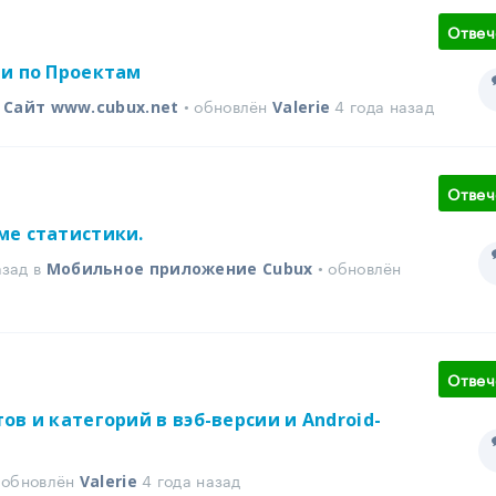
Отвеч
ии по Проектам
в
• обновлён
4 года назад
Сайт www.cubux.net
Valerie
Отвеч
ме статистики.
азад в
• обновлён
Мобильное приложение Cubux
Отвеч
в и категорий в вэб-версии и Android-
• обновлён
4 года назад
Valerie