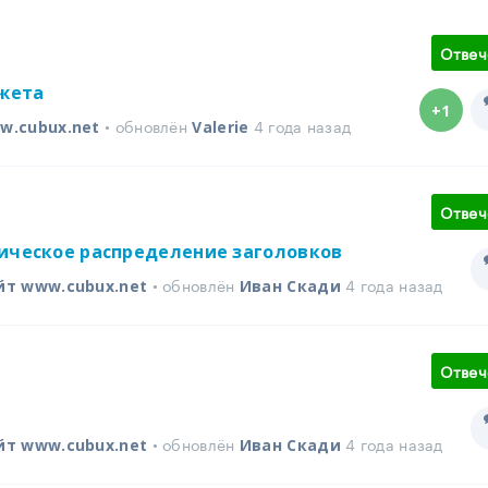
Отвеч
жета
+1
• обновлён
4 года назад
w.cubux.net
Valerie
Отвеч
тическое распределение заголовков
• обновлён
4 года назад
йт www.cubux.net
Иван Скади
Отвеч
• обновлён
4 года назад
йт www.cubux.net
Иван Скади