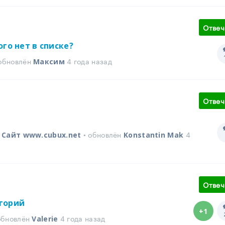
Отвеч
го нет в списке?
 обновлён
4 года назад
Максим
Отвеч
в
• обновлён
4
Сайт www.cubux.net
Konstantin Mak
Отвеч
горий
+1
 обновлён
4 года назад
Valerie