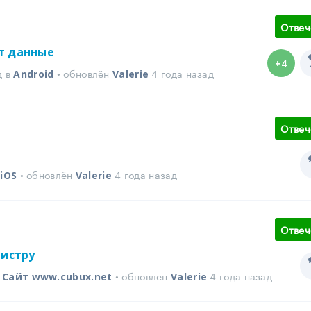
Отвеч
т данные
+4
д в
• обновлён
4 года назад
Android
Valerie
Отвеч
в
• обновлён
4 года назад
iOS
Valerie
Отвеч
гистру
в
• обновлён
4 года назад
Сайт www.cubux.net
Valerie