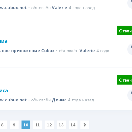
• обновлён
4 года назад
w.cubux.net
Valerie
Отвеч
ние
• обновлён
4 года
ьное приложение Cubux
Valerie
Отвеч
иса
• обновлён
4 года назад
w.cubux.net
Денис
8
9
10
11
12
13
14