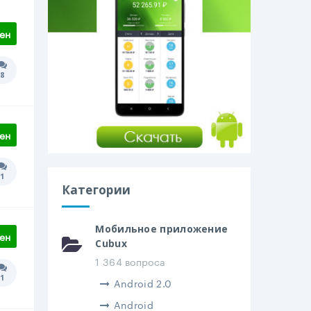
ен
8
Количество ответов:
ен
1
Количество ответов:
Категории
Мобильное приложение
ен
Cubux
1 364 вопроса
1
Количество ответов:
Android 2.0
Android