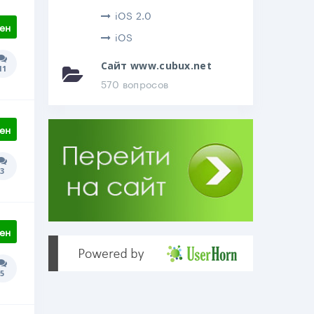
iOS 2.0
ен
iOS
Сайт www.cubux.net
11
Количество ответов:
570 вопросов
ен
3
Количество ответов:
ен
5
Количество ответов: