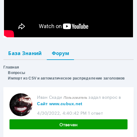
База Знаний
Форум
Главная
Вопросы
Импорт из CSV и автоматическое распределение заголовков
Иван Скади
задал вопрос
в
Пользователь
Сайт www.cubux.net
4/30/2022, 4:40:42 PM
1 ответ
Отвечен