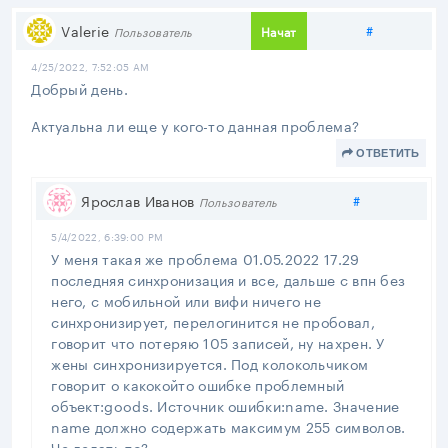
Поделитьс
Valerie
#
Начат
Пользователь
4/25/2022, 7:52:05 AM
Добрый день.
Актуальна ли еще у кого-то данная проблема?
ОТВЕТИТЬ
Поделиться
Ярослав Иванов
#
Пользователь
5/4/2022, 6:39:00 PM
У меня такая же проблема 01.05.2022 17.29
последняя синхронизация и все, дальше с впн без
него, с мобильной или вифи ничего не
синхронизирует, перелогинится не пробовал,
говорит что потеряю 105 записей, ну нахрен. У
жены синхронизируется. Под колокольчиком
говорит о какокойто ошибке проблемный
объект:goods. Источник ошибки:name. Значение
name должно содержать максимум 255 символов.
Че делать то?