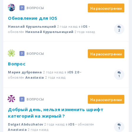
На рассмотрении
ВОПРОСЫ
Обновление для IOS
2 года назад в
•
Николай Крушельницкий
iOS
2
обновлён
2 года назад
Количе
Николай Крушельницкий
На рассмотрении
ВОПРОСЫ
Вопрос
2 года назад в
•
Мария дубровина
iOS 2.0
1
обновлён
2 года назад
Количе
Anastasia
На рассмотрении
ВОПРОСЫ
Добрый день, нельзя изменить шрифт
категорий на жирный ?
2 года назад в
• обновлён
Dalgat Abduzhalov
iOS
1
2 года назад
Количе
Anastasia