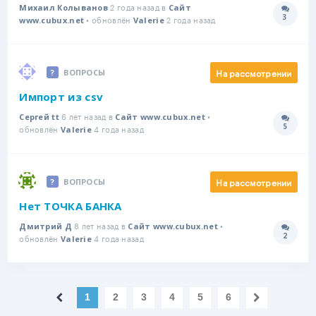
2 года назад в
Михаил Колыванов
Сайт
3
• обновлён
2 года назад
Количе
www.cubux.net
Valerie
На рассмотрении
ВОПРОСЫ
Импорт из csv
6 лет назад в
•
Сергей tt
Сайт www.cubux.net
5
обновлён
4 года назад
Количе
Valerie
На рассмотрении
ВОПРОСЫ
Нет ТОЧКА БАНКА
8 лет назад в
•
Дмитрий Д
Сайт www.cubux.net
2
обновлён
4 года назад
Количе
Valerie
1
2
3
4
5
6