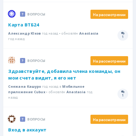
На рассмотрении
ВОПРОСЫ
Карта ВТБ24
год назад • обновлён
Александр Юхов
Anastasia
1
Количе
год назад
На рассмотрении
ВОПРОСЫ
Здравствуйте, добавила члена команды, он
мои счета видит, я его нет
год назад в
Снежана Кашуро
Мобильное
• обновлён
год
приложение Cubux
Anastasia
1
Количе
назад
На рассмотрении
ВОПРОСЫ
Вход в аккаунт