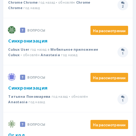
год назад • обновлён
Chrome Chrome
Chrome
2
год назад
Количе
Chrome
На рассмотрении
ВОПРОСЫ
Синхронизация
год назад в
Cubux User
Мобильное приложение
1
• обновлён
год назад
Количе
Cubux
Anastasia
На рассмотрении
ВОПРОСЫ
Синхронизация
год назад • обновлён
Татьяна Пономарева
1
год назад
Количе
Anastasia
На рассмотрении
ВОПРОСЫ
Qr код