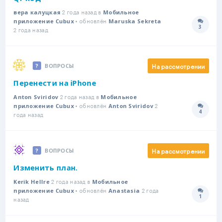
2 года назад в
вера калуцкая
Мобильное
• обновлён
приложение Cubux
Maruska Sekreta
3
Количе
2 года назад
На рассмотрении
ВОПРОСЫ
Перенести на iPhone
2 года назад в
Anton Sviridov
Мобильное
• обновлён
2
приложение Cubux
Anton Sviridov
4
Количе
года назад
На рассмотрении
ВОПРОСЫ
Изменить план.
2 года назад в
Kerik Hellre
Мобильное
• обновлён
2 года
приложение Cubux
Anastasia
1
Количе
назад