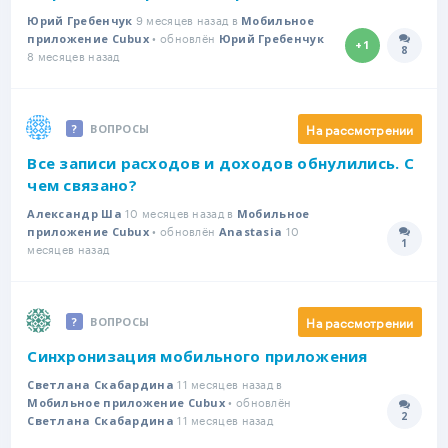
9 месяцев назад в
Юрий Гребенчук
Мобильное
• обновлён
приложение Cubux
Юрий Гребенчук
+1
8
Количе
8 месяцев назад
На рассмотрении
ВОПРОСЫ
Все записи расходов и доходов обнулились. С
чем связано?
10 месяцев назад в
Александр Ша
Мобильное
• обновлён
10
приложение Cubux
Anastasia
1
Количе
месяцев назад
На рассмотрении
ВОПРОСЫ
Синхронизация мобильного приложения
11 месяцев назад в
Светлана Скабардина
• обновлён
Мобильное приложение Cubux
2
11 месяцев назад
Количе
Светлана Скабардина