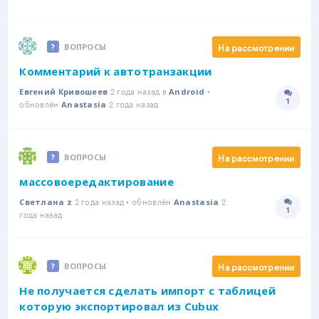
На рассмотрении
ВОПРОСЫ
Комментарий к автотранзакции
2 года назад в
•
Евгений Кривошеев
Android
1
обновлён
2 года назад
Количе
Anastasia
На рассмотрении
ВОПРОСЫ
массовоередактирование
2 года назад • обновлён
2
Светлана z
Anastasia
1
Количе
года назад
На рассмотрении
ВОПРОСЫ
Не получается сделать импорт с таблицей
которую экспортировал из Cubux