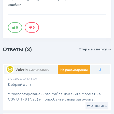
ошибки
0
0
Ответы (3)
Старые сверху
Подели
Valerie
#
На рассмотрении
Пользователь
8/21/2023, 7:45:45 AM
Добрый день.
У экспортировананного файла измените формат на
CSV UTF-8 (*csv) и попробуйте снова загрузить.
ОТВЕТИТЬ