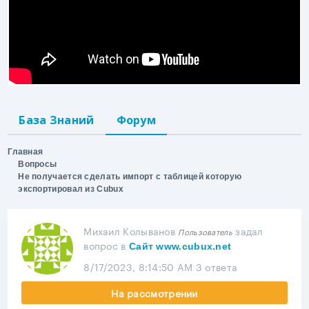
База Знаний
Форум
Главная
Вопросы
Не получается сделать импорт с таблицей которую
экспортировал из Cubux
Михаил Колыванов
задал
Пользователь
вопрос
в
Сайт www.cubux.net
8/17/2023, 8:14:50 AM
3 ответа
На рассмотрении