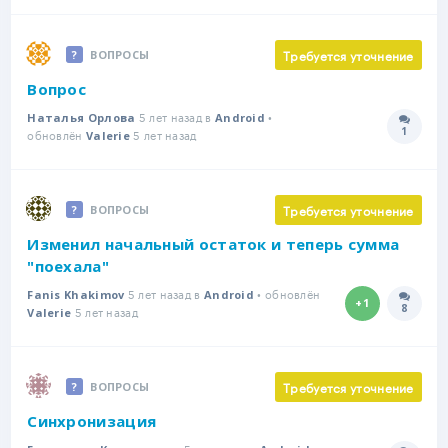
Требуется уточнение
ВОПРОСЫ
Вопрос
5 лет назад в
•
Наталья Орлова
Android
1
обновлён
5 лет назад
Количе
Valerie
Требуется уточнение
ВОПРОСЫ
Изменил начальный остаток и теперь сумма
"поехала"
5 лет назад в
• обновлён
Fanis Khakimov
Android
+1
8
5 лет назад
Количе
Valerie
Требуется уточнение
ВОПРОСЫ
Синхронизация
5 лет назад в
•