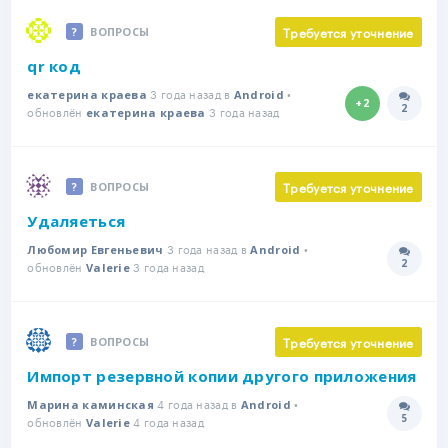
Требуется уточнение
ВОПРОСЫ
qr код
3 года назад в
•
екатерина краева
Android
+2
2
обновлён
3 года назад
Количе
екатерина краева
Требуется уточнение
ВОПРОСЫ
Удаляеться
3 года назад в
•
Любомир Евгеньевич
Android
2
обновлён
3 года назад
Количе
Valerie
Требуется уточнение
ВОПРОСЫ
Импорт резервной копии другого приложения
4 года назад в
•
Марина каминская
Android
5
обновлён
4 года назад
Количе
Valerie