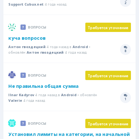
2
4 года назад
Количе
Support Cubux.net
Требуется уточнение
ВОПРОСЫ
куча вопросов
4 года назад в
•
Антон гвоздецкий
Android
8
обновлён
4 года назад
Количе
Антон гвоздецкий
Требуется уточнение
ВОПРОСЫ
Не правильна общая сумма
4 года назад в
• обновлён
Ilnar Kadyrov
Android
1
4 года назад
Количе
Valerie
Требуется уточнение
ВОПРОСЫ
Установил лимиты на категории, на начальной