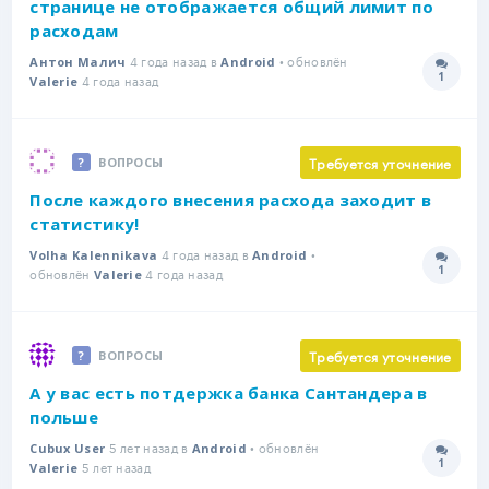
странице не отображается общий лимит по
расходам
4 года назад в
• обновлён
Антон Малич
Android
1
4 года назад
Количе
Valerie
Требуется уточнение
ВОПРОСЫ
После каждого внесения расхода заходит в
статистику!
4 года назад в
•
Volha Kalennikava
Android
1
обновлён
4 года назад
Количе
Valerie
Требуется уточнение
ВОПРОСЫ
А у вас есть потдержка банка Сантандера в
польше
5 лет назад в
• обновлён
Cubux User
Android
1
5 лет назад
Количе
Valerie