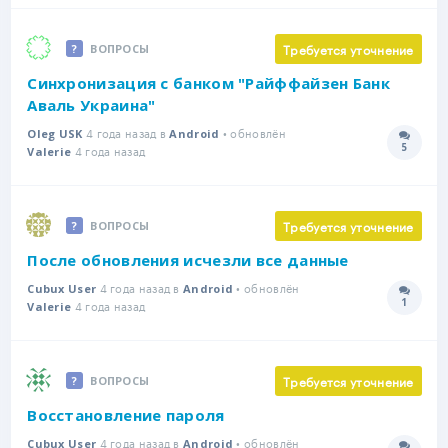
Требуется уточнение
ВОПРОСЫ
Синхронизация с банком "Райффайзен Банк
Аваль Украина"
4 года назад в
• обновлён
Oleg USK
Android
5
4 года назад
Количе
Valerie
Требуется уточнение
ВОПРОСЫ
После обновления исчезли все данные
4 года назад в
• обновлён
Cubux User
Android
1
4 года назад
Количе
Valerie
Требуется уточнение
ВОПРОСЫ
Восстановление пароля
4 года назад в
• обновлён
Cubux User
Android