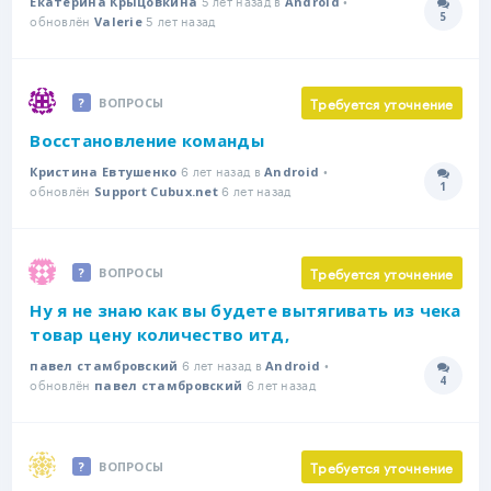
Екатерина Крыцовкина
Android
5
обновлён
5 лет назад
Количе
Valerie
Требуется уточнение
ВОПРОСЫ
Восстановление команды
6 лет назад в
•
Кристина Евтушенко
Android
1
обновлён
6 лет назад
Количе
Support Cubux.net
Требуется уточнение
ВОПРОСЫ
Ну я не знаю как вы будете вытягивать из чека
товар цену количество итд,
6 лет назад в
•
павел стамбровский
Android
4
обновлён
6 лет назад
Количе
павел стамбровский
Требуется уточнение
ВОПРОСЫ