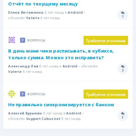
Отчёт по текущему месяцу
6 лет назад в
•
Елена Витаминка
Android
1
обновлён
6 лет назад
Количе
Valerie
Требуется уточнение
ВОПРОСЫ
В день мани чеки расписывать, в кубиксе,
только сумма. Можно это исправить?
6 лет назад в
• обновлён
Александр Лав
Android
2
6 лет назад
Количе
Valerie
Требуется уточнение
ВОПРОСЫ
Не правильно синхронизируется с банком
6 лет назад в
•
Алексей Бурыкин
Android
3
обновлён
6 лет назад
Количе
Support Cubux.net