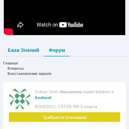
База Знаний
Форум
Главная
Вопросы
Восстановление пароля
Cubux User
задал вопрос
в
Пользователь
Android
9/30/2021, 1:37:53 PM
2 ответа
Требуется уточнение