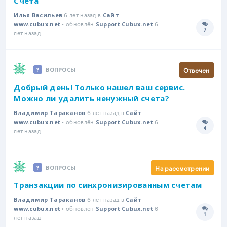
Счета
6 лет назад в
Илья Васильев
Сайт
• обновлён
6
www.cubux.net
Support Cubux.net
7
Количе
лет назад
Отвечен
ВОПРОСЫ
Добрый день! Только нашел ваш сервис.
Можно ли удалить ненужный счета?
6 лет назад в
Владимир Тараканов
Сайт
• обновлён
6
www.cubux.net
Support Cubux.net
4
Количе
лет назад
На рассмотрении
ВОПРОСЫ
Транзакции по синхронизированным счетам
6 лет назад в
Владимир Тараканов
Сайт
• обновлён
6
www.cubux.net
Support Cubux.net
1
Количе
лет назад