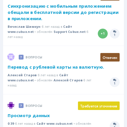
Синхронизацию с мобильным приложением
обещали в бесплатной версии до регистрации
в приложении.
6 лет назад в
Вячеслав Шимкун
Сайт
• обновлён
6
www.cubux.net
Support Cubux.net
+1
1
Количе
лет назад
Отвечен
ВОПРОСЫ
Перевод с рублевой карты на валютную.
6 лет назад в
Алексей Старов
Сайт
• обновлён
6 лет
www.cubux.net
Алексей Старов
1
Количе
назад
Требуется уточнение
ВОПРОСЫ
Просмотр данных
6 лет назад в
• обновлён
0 39
Сайт www.cubux.net