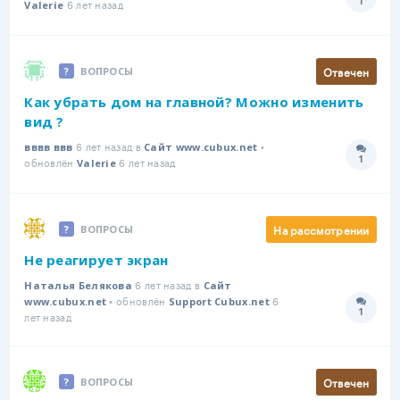
1
6 лет назад
Количе
Valerie
Отвечен
ВОПРОСЫ
Как убрать дом на главной? Можно изменить
вид ?
6 лет назад в
•
вввв ввв
Сайт www.cubux.net
1
обновлён
6 лет назад
Количе
Valerie
На рассмотрении
ВОПРОСЫ
Не реагирует экран
6 лет назад в
Наталья Белякова
Сайт
• обновлён
6
www.cubux.net
Support Cubux.net
1
Количе
лет назад
Отвечен
ВОПРОСЫ