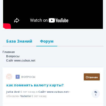
База Знаний
Форум
Главная
Вопросы
Сайт www.cubux.net
Отвечен
ВОПРОСЫ
как поменять валюту карты?
6 лет назад в
•
Julia Avd
Сайт www.cubux.net
1
обновлён
6 лет назад
Количе
Valerie