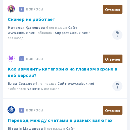
Отвечен
ВОПРОСЫ
Сканер не работает
6 лет назад в
Наталья Кузнецова
Сайт
• обновлён
6
www.cubux.net
Support Cubux.net
2
Количе
лет назад
Отвечен
ВОПРОСЫ
Как изменить категорию на главном экране в
веб версии?
6 лет назад в
Влад Свидлов
Сайт www.cubux.net
9
• обновлён
6 лет назад
Количе
Valerie
Отвечен
ВОПРОСЫ
Перевод между счетами в разных валютах
6 лет назад в
Віталія Машанова
Сайт