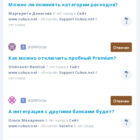
Можно ли поменять категории расходов?
6 лет назад в
Маргарита Денисова
Сайт
• обновлён
6
www.cubux.net
Support Cubux.net
2
Количе
лет назад
Отвечен
ВОПРОСЫ
Как можно отключить пробный Premium?
7 лет назад в
Oleksandr Bantiuk
Сайт
• обновлён
6
www.cubux.net
Support Cubux.net
5
Количе
лет назад
Отвечен
ВОПРОСЫ
А интеграция с другими банками будет?
6 лет назад в
Ольга Макаренко
Сайт
1
• обновлён
6 лет назад
Количе
www.cubux.net
Valerie