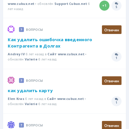
• обновлён
6
www.cubux.net
Support Cubux.net
+1
5
Количе
лет назад
Отвечен
ВОПРОСЫ
Как удалить ошибочка введенного
Контрагента в Долгах
6 лет назад в
•
Andrey IV
Сайт www.cubux.net
1
обновлён
6 лет назад
Количе
Valerie
Отвечен
ВОПРОСЫ
как удалить карту
6 лет назад в
•
Elen Kras
Сайт www.cubux.net
1
обновлён
6 лет назад
Количе
Valerie
Отвечен
ВОПРОСЫ