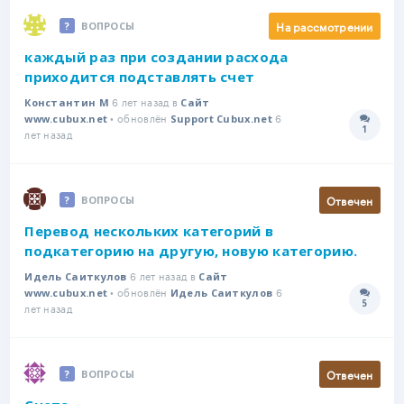
На рассмотрении
ВОПРОСЫ
каждый раз при создании расхода
приходится подставлять счет
6 лет назад в
Константин М
Сайт
• обновлён
6
www.cubux.net
Support Cubux.net
1
Количе
лет назад
Отвечен
ВОПРОСЫ
Перевод нескольких категорий в
подкатегорию на другую, новую категорию.
6 лет назад в
Идель Саиткулов
Сайт
• обновлён
6
www.cubux.net
Идель Саиткулов
5
Количе
лет назад
Отвечен
ВОПРОСЫ