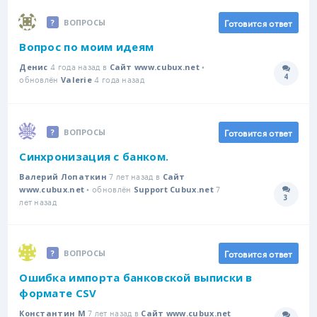
Готовится ответ
ВОПРОСЫ
Вопрос по моим идеям
4 года назад в
•
Денис
Сайт www.cubux.net
4
обновлён
4 года назад
Количе
Valerie
Готовится ответ
ВОПРОСЫ
Синхронизация с банком.
7 лет назад в
Валерий Лопаткин
Сайт
• обновлён
7
www.cubux.net
Support Cubux.net
3
Количе
лет назад
Готовится ответ
ВОПРОСЫ
Ошибка импорта банковской выписки в
формате CSV
7 лет назад в
Константин М
Сайт www.cubux.net