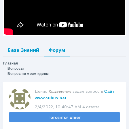
База Знаний
Форум
Главная
Вопросы
Вопрос по моим идеям
Денис
задал вопрос
в
Пользователь
Сайт
www.cubux.net
2/4/2022, 10:49:47 AM
4 ответа
Готовится ответ