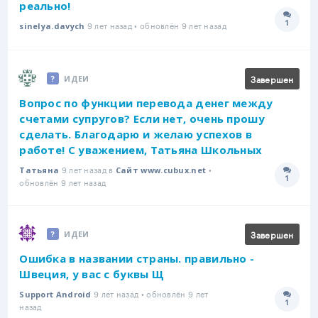
реально!
1
9 лет назад • обновлён 9 лет назад
Количе
sinelya.davych
Завершен
ИДЕИ
Вопрос по функции перевода денег между
счетами супругов? Если нет, очень прошу
сделать. Благодарю и желаю успехов в
работе! С уважением, Татьяна Школьных
9 лет назад в
•
Татьяна
Сайт www.cubux.net
1
Количе
обновлён 9 лет назад
Завершен
ИДЕИ
Ошибка в названии страны. правильно -
Швеция, у вас с буквы Щ
9 лет назад • обновлён 9 лет
Support Android
1
Количе
назад