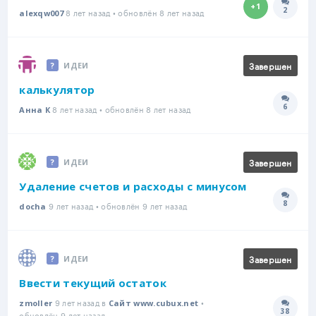
+1
2
8 лет назад • обновлён 8 лет назад
Количе
alexqw007
Завершен
ИДЕИ
калькулятор
6
8 лет назад • обновлён 8 лет назад
Количе
Анна К
Завершен
ИДЕИ
Удаление счетов и расходы с минусом
8
9 лет назад • обновлён 9 лет назад
Количе
docha
Завершен
ИДЕИ
Ввести текущий остаток
9 лет назад в
•
zmoller
Сайт www.cubux.net
38
Количе
обновлён 9 лет назад