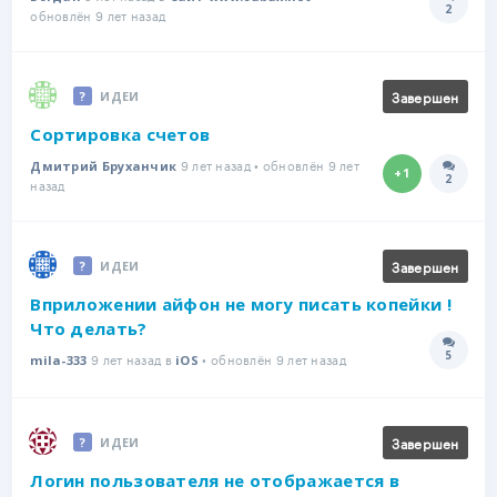
2
Количе
обновлён 9 лет назад
Завершен
ИДЕИ
Сортировка счетов
9 лет назад • обновлён 9 лет
Дмитрий Бруханчик
+1
2
Количе
назад
Завершен
ИДЕИ
Вприложении айфон не могу писать копейки !
Что делать?
5
9 лет назад в
• обновлён 9 лет назад
Количе
mila-333
iOS
Завершен
ИДЕИ
Логин пользователя не отображается в