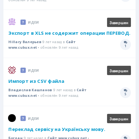
Завершен
ИДЕИ
Экспорт в XLS не содержит операции ПЕРЕВОД.
9 лет назад в
Hillary Валерьев
Сайт
1
• обновлён 9 лет назад
Количе
www.cubux.net
Завершен
ИДЕИ
Импорт из CSV файла
9 лет назад в
Владислав Кашланов
Сайт
5
• обновлён 9 лет назад
Количе
www.cubux.net
Завершен
ИДЕИ
Переклад сервісу на Українську мову.
9 лет назад в
•
Богдан
Сайт www.cubux.net