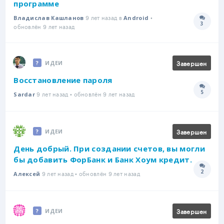
программе
9 лет назад в
•
Владислав Кашланов
Android
3
Количе
обновлён 9 лет назад
Завершен
ИДЕИ
Восстановление пароля
5
9 лет назад • обновлён 9 лет назад
Количе
Sardar
Завершен
ИДЕИ
День добрый. При создании счетов, вы могли
бы добавить ФорБанк и Банк Хоум кредит.
2
9 лет назад • обновлён 9 лет назад
Количе
Алексей
Завершен
ИДЕИ