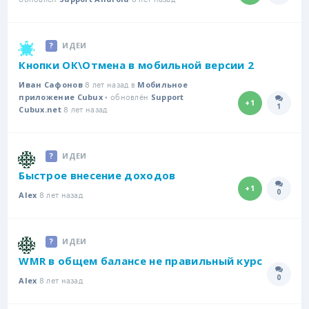
ИДЕИ
Кнопки ОК\Отмена в мобильной версии 2
8 лет назад в
Иван Сафонов
Мобильное
• обновлён
приложение Cubux
Support
+1
1
8 лет назад
Количе
Cubux.net
ИДЕИ
Быстрое внесение доходов
+1
0
8 лет назад
Количе
Alex
ИДЕИ
WMR в общем балансе не правильный курс
0
8 лет назад
Количе
Alex