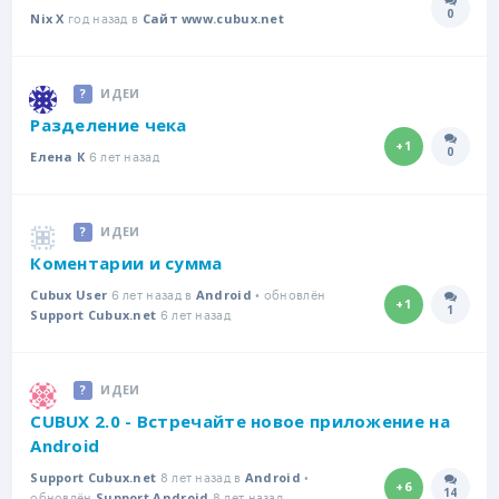
0
год назад в
Количе
Nix X
Сайт www.cubux.net
ИДЕИ
Разделение чека
+1
0
6 лет назад
Количе
Елена К
ИДЕИ
Коментарии и сумма
6 лет назад в
• обновлён
Cubux User
Android
+1
1
6 лет назад
Количе
Support Cubux.net
ИДЕИ
CUBUX 2.0 - Встречайте новое приложение на
Android
8 лет назад в
•
Support Cubux.net
Android
+6
14
обновлён
8 лет назад
Количе
Support Android