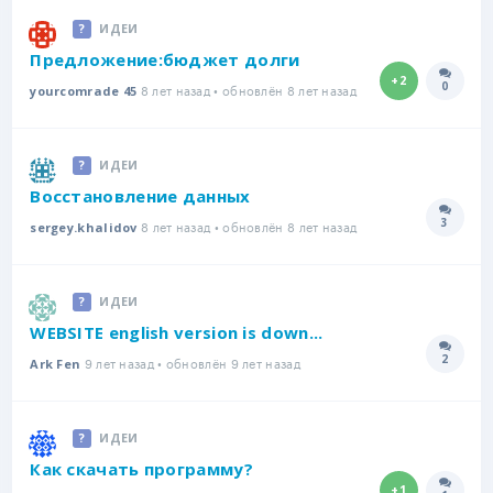
ИДЕИ
Предложение:бюджет долги
+2
0
8 лет назад • обновлён 8 лет назад
Количе
yourcomrade 45
ИДЕИ
Восстановление данных
3
8 лет назад • обновлён 8 лет назад
Количе
sergey.khalidov
ИДЕИ
WEBSITE english version is down...
2
9 лет назад • обновлён 9 лет назад
Количе
Ark Fen
ИДЕИ
Как скачать программу?
+1