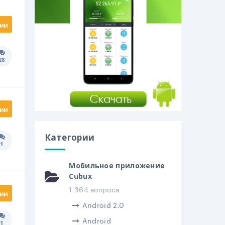
ии
28
Количество ответов:
ии
Категории
1
Количество ответов:
Мобильное приложение
Cubux
1 364 вопроса
ии
Android 2.0
Android
1
Количество ответов: