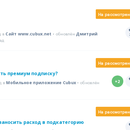
На рассмотрен
д в
• обновлён
Сайт www.cubux.net
Дмитрий
ад
На рассмотрен
ить премиум подписку?
+2
д в
• обновлён
Мобильное приложение Cubux
На рассмотрен
 заносить расход в подкатегорию