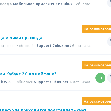
назад в
• обновлён
Мобильное приложение Cubux
На рассмотрен
да и лимит расхода
ет назад • обновлён
6 лет назад
Support Cubux.net
На рассмотрен
ии Кубукс 2.0 для айфона?
+1
в
• обновлён
6 лет назад
iOS 2.0
Support Cubux.net
На рассмотрен
 расхода приходится подставлять счет