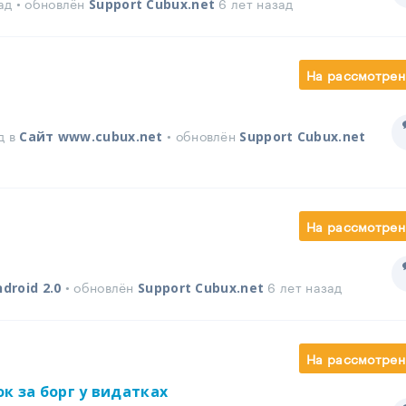
ад • обновлён
6 лет назад
Support Cubux.net
На рассмотрен
д в
• обновлён
Сайт www.cubux.net
Support Cubux.net
На рассмотрен
• обновлён
6 лет назад
droid 2.0
Support Cubux.net
На рассмотрен
к за борг у видатках