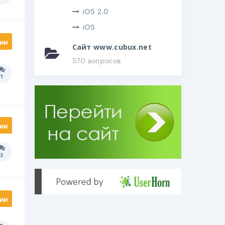
iOS 2.0
iOS
ии
Сайт www.cubux.net
570 вопросов
1
Количество ответов:
ии
3
Количество ответов:
ии