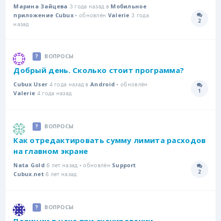
3 года назад в
Марина Зайцева
Мобильное
• обновлён
3 года
приложение Cubux
Valerie
2
Количе
назад
ВОПРОСЫ
Добрый день. Сколько стоит программа?
4 года назад в
• обновлён
Cubux User
Android
1
4 года назад
Количе
Valerie
ВОПРОСЫ
Как отредактировать сумму лимита расходов
на главном экране
6 лет назад • обновлён
Nata Gold
Support
2
6 лет назад
Количе
Cubux.net
ВОПРОСЫ
Позиции в чеке при сканировании