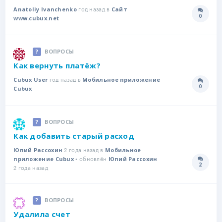
год назад в
Anatoliy Ivanchenko
Сайт
0
Количе
www.cubux.net
ВОПРОСЫ
Как вернуть платёж?
год назад в
Cubux User
Мобильное приложение
0
Количе
Cubux
ВОПРОСЫ
Как добавить старый расход
2 года назад в
Юпий Рассохин
Мобильное
• обновлён
приложение Cubux
Юпий Рассохин
2
Количе
2 года назад
ВОПРОСЫ
Удалила счет