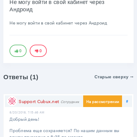
Не могу войти в свой кабинет через
Андроид
Не могу войти в свой кабинет через Андроид
0
0
Ответы (1)
Старые сверху
Под
Support Cubux.net
#
На рассмотрении
Сотрудник
8/20/2018, 7:15:46 AM
Добрый день!
Проблема еще сохраняется? По нашим данным вы
вошли примерно в 8:35 по москве.