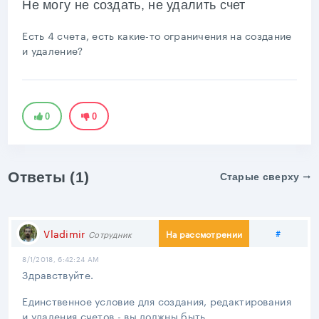
Не могу не создать, не удалить счет
Есть 4 счета, есть какие-то ограничения на создание
и удаление?
0
0
Ответы (1)
Старые сверху
Подели
Vladimir
#
На рассмотрении
Сотрудник
8/1/2018, 6:42:24 AM
Здравствуйте.
Единственное условие для создания, редактирования
и удаления счетов - вы должны быть