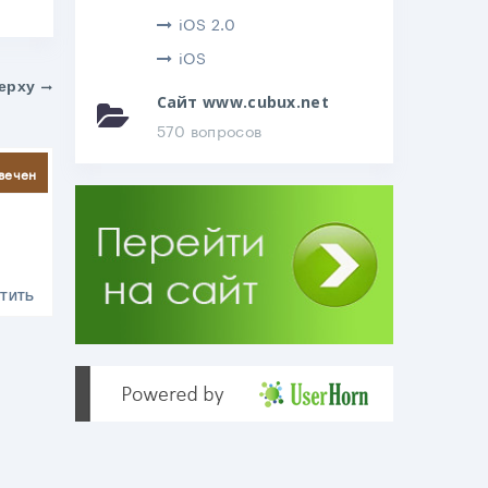
iOS 2.0
iOS
ерху
Сайт www.cubux.net
570 вопросов
литься
вечен
ТИТЬ
.