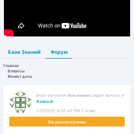
База Знаний
Форум
Главная
Вопросы
Меняет даты
вера калуцкая
задал вопрос
в
Пользователь
Android
1/5/2025, 6:52:47 PM
1 ответ
На рассмотрении