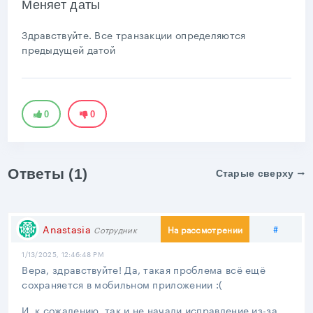
Меняет даты
Здравствуйте. Все транзакции определяются
предыдущей датой
0
0
Ответы (1)
Старые сверху
Подели
Anastasia
#
На рассмотрении
Сотрудник
1/13/2025, 12:46:48 PM
Вера, здравствуйте! Да, такая проблема всё ещё
сохраняется в мобильном приложении :(
И, к сожалению, так и не начали исправление из-за