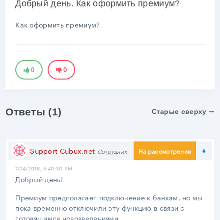
Добрый день. Как оформить премиум?
Как оформить премиум?
0
0
Ответы (1)
Старые сверху
Под
Support Cubux.net
#
На рассмотрении
Сотрудник
7/24/2018, 6:40:30 AM
Добрый день!
Премиум предполагает подключение к банкам, но мы
пока временно отключили эту функцию в связи с
готовящимся нововведениями.