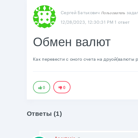
Сергей Батькович
зада
Пользователь
12/28/2023, 12:30:31 PM
1 ответ
Обмен валют
Как перевести с оного счета на друой(валюты 
0
0
Ответы (1)
Anastasia