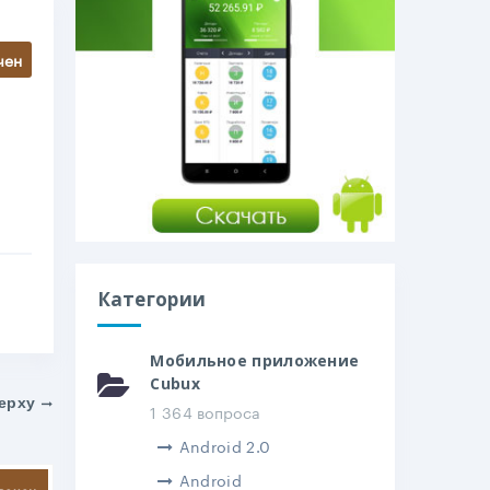
чен
Категории
Мобильное приложение
Cubux
ерху
1 364 вопроса
Android 2.0
Android
литься
вечен