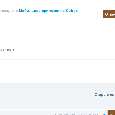
л вопрос
в
Мобильное приложение Cubux
Отве
разные)?
Старые св
Поде
12/30/2023, 8:57:06 AM
#
От