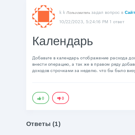
k k
задал вопрос
в
Пользователь
Сайт
10/22/2023, 5:24:16 PM
1 ответ
Календарь
Добавьте в календарь отображение расхода дох
внести операцию, а так же в правом ряду добав
доходов строчками за неделю. что бы было визу
0
0
Ответы (1)