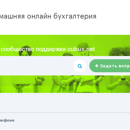
машняя онлайн бухгалтерия
 сообщество поддержки cubux.net
Задать вопр
елефоне