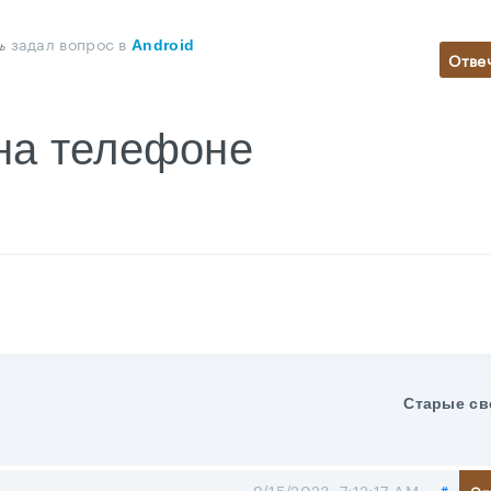
задал вопрос
в
ь
Android
Отве
на телефоне
Старые св
Поде
9/15/2023, 7:12:17 AM
#
От