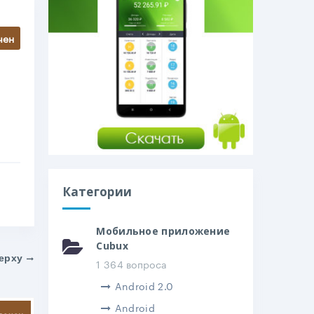
чен
Категории
Мобильное приложение
Cubux
ерху
1 364 вопроса
Android 2.0
Android
литься
вечен