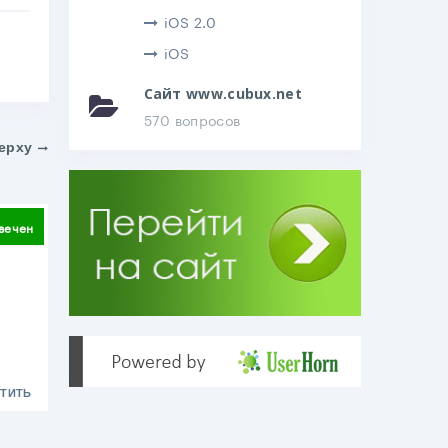
iOS 2.0
iOS
Сайт www.cubux.net
570 вопросов
ерху
литься
вечен
ТИТЬ