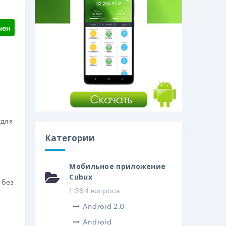
чен
и
 для
ы
Категории
й
Мобильное приложение
Cubux
 без
1 364 вопроса
Android 2.0
Android