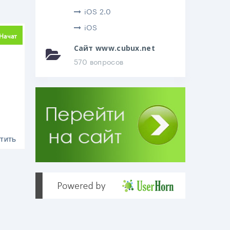
iOS 2.0
iOS
делиться
Начат
Сайт www.cubux.net
570 вопросов
ТИТЬ
.