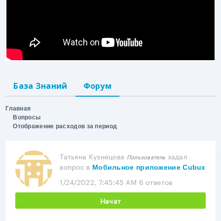
База Знаний
Форум
Главная
Вопросы
Отображение расходов за период
Татьяна Кузнецова
задал
Пользователь
вопрос
в
Мобильное приложение Cubux
1/24/2022, 7:45:45 AM
6 ответов
Начат