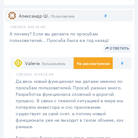
Поделиться
Александр Ш.
#
Пользователь
1/26/2023, 9:43:33 AM
А почему? Если вы делаете по просьбам
пользователей... Просьба была аж год назад!
ОТВЕТИТЬ
Подел
Valerie
#
На рассмотрении
Пользователь
1/26/2023, 10:06:26 AM
Да,весь новый функционал мы делаем именно по
просьбам пользователей. Просьб разных много.
Разработка функционала сложный и дорогой
процесс. В связи с тяжелой ситуацией в мире мы
потеряли инвестора и счс приложение
существует за свой счет, а потому новый
функционала уже не выходит в таком объеме, как
раньше.
Если у вас будет желание стать спонсором