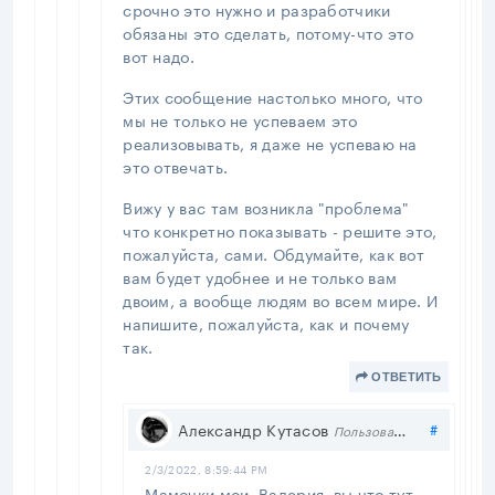
срочно это нужно и разработчики
обязаны это сделать, потому-что это
вот надо.
Этих сообщение настолько много, что
мы не только не успеваем это
реализовывать, я даже не успеваю на
это отвечать.
Вижу у вас там возникла "проблема"
что конкретно показывать - решите это,
пожалуйста, сами. Обдумайте, как вот
вам будет удобнее и не только вам
двоим, а вообще людям во всем мире. И
напишите, пожалуйста, как и почему
так.
ОТВЕТИТЬ
Подели
Александр Кутасов
#
Пользователь
2/3/2022, 8:59:44 PM
Мамочки мои, Валерия, вы что тут