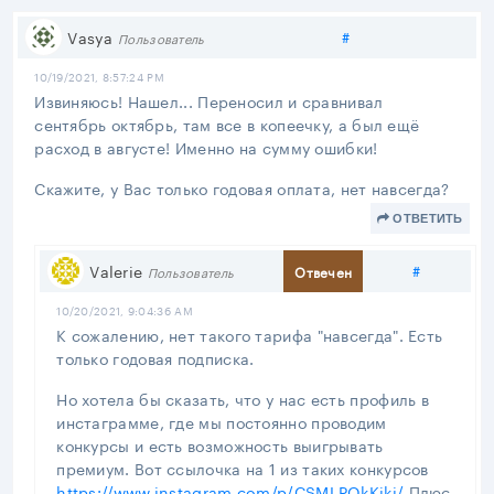
Поделиться
Vasya
#
Пользователь
10/19/2021, 8:57:24 PM
Извиняюсь! Нашел... Переносил и сравнивал
сентябрь октябрь, там все в копеечку, а был ещё
расход в августе! Именно на сумму ошибки!
Скажите, у Вас только годовая оплата, нет навсегда?
ОТВЕТИТЬ
Поделить
Valerie
#
Отвечен
Пользователь
10/20/2021, 9:04:36 AM
К сожалению, нет такого тарифа "навсегда". Есть
только годовая подписка.
Но хотела бы сказать, что у нас есть профиль в
инстаграмме, где мы постоянно проводим
конкурсы и есть возможность выигрывать
премиум. Вот ссылочка на 1 из таких конкурсов
https://www.instagram.com/p/CSMLPOkKikj/
Плюс