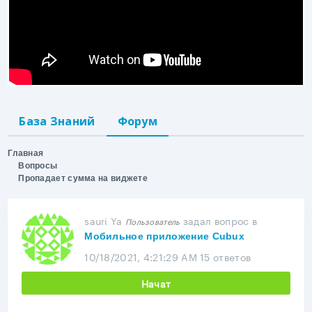
База Знаний
Форум
Главная
Вопросы
Пропадает сумма на виджете
sauri Ya
задал вопрос
в
Пользователь
Мобильное приложение Cubux
10/18/2021, 4:21:29 AM
15 ответов
Начат