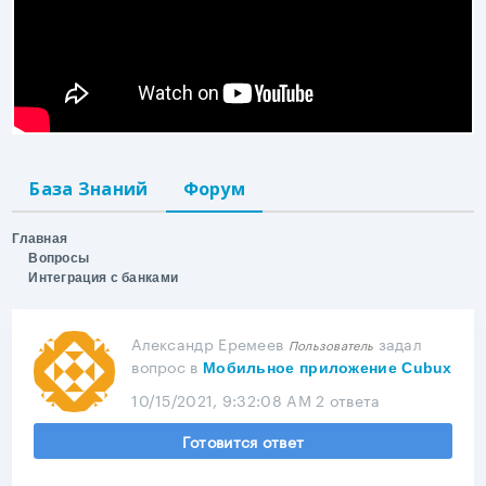
База Знаний
Форум
Главная
Вопросы
Интеграция с банками
Александр Еремеев
задал
Пользователь
вопрос
в
Мобильное приложение Cubux
10/15/2021, 9:32:08 AM
2 ответа
Готовится ответ