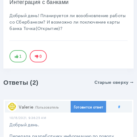
Интеграция с банками
Добрый день! Планируется ли возобновление работы
со Сбербанком? И возможно ли поключение карты
банка Точка(Открытие)?
1
0
Ответы (2)
Старые сверху
Подели
Valerie
#
Готовится ответ
Пользователь
10/15/2021, 9:36:25 AM
Добрый день.
Передала разработчику информацию по поводу