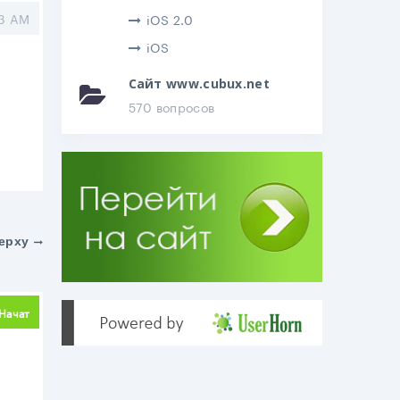
03 AM
iOS 2.0
iOS
Сайт www.cubux.net
570 вопросов
ерху
делиться
Начат