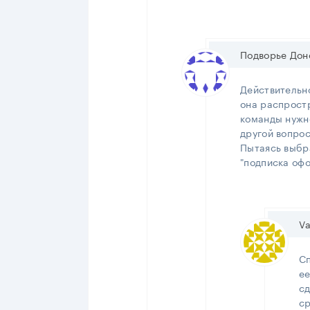
Подворье Дон
Действительно
она распростр
команды нужно
другой вопрос
Пытаясь выбр
"подписка офо
Va
С
ее
сд
ср