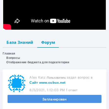
База Знаний
Форум
Главная
Вопросы
Отображение бюджета для подкатегории
Alex Katz
задал вопрос
в
Пользователь
Сайт www.cubux.net
8/5/2021, 1:12:03 PM
1 ответ
Запланирован