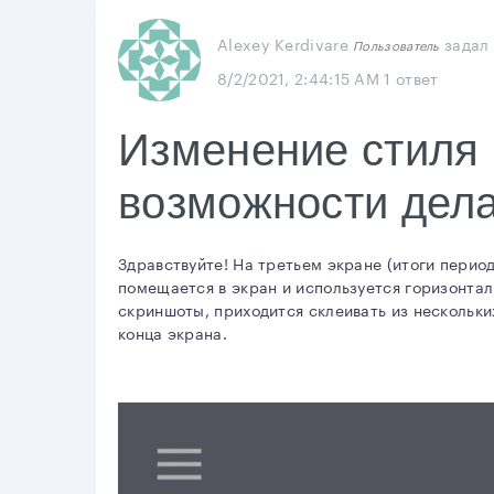
Alexey Kerdivare
задал
Пользователь
8/2/2021, 2:44:15 AM
1 ответ
Изменение стиля 
возможности дел
Здравствуйте! На третьем экране (итоги перио
помещается в экран и используется горизонтал
скриншоты, приходится склеивать из нескольк
конца экрана.