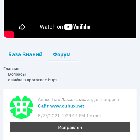
База Знаний
Форум
Главная
Вопросы
ошибка в протоколе https
Алекс Бах
задал вопрос
в
Пользователь
Сайт www.cubux.net
6/27/2021, 2:29:17 PM
1 ответ
Исправлен