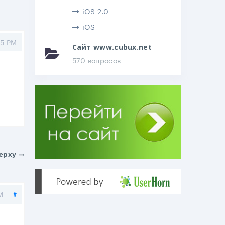
iOS 2.0
iOS
15 PM
Сайт www.cubux.net
570 вопросов
ерху
Поделиться
M
#