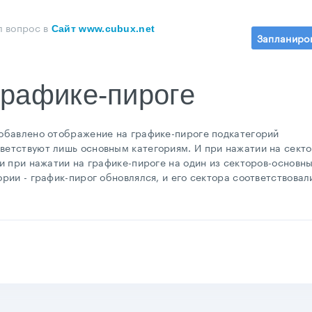
л вопрос
в
Сайт www.cubux.net
Запланиро
графике-пироге
добавлено отображение на графике-пироге подкатегорий
тветствуют лишь основным категориям. И при нажатии на сект
ии при нажатии на графике-пироге на один из секторов-основн
ории - график-пирог обновлялся, и его сектора соответствовал