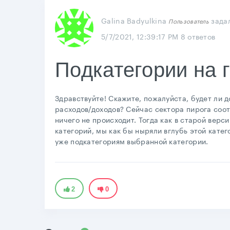
Galina Badyulkina
зада
Пользователь
5/7/2021, 12:39:17 PM
8 ответов
Подкатегории на 
Здравствуйте! Скажите, пожалуйста, будет ли 
расходов/доходов? Сейчас сектора пирога соо
ничего не происходит. Тогда как в старой верс
категорий, мы как бы ныряли вглубь этой катег
уже подкатегориям выбранной категории.
2
0