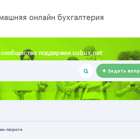
машняя онлайн бухгалтерия
 сообщество поддержки cubux.net
Задать вопр
ке-пироге