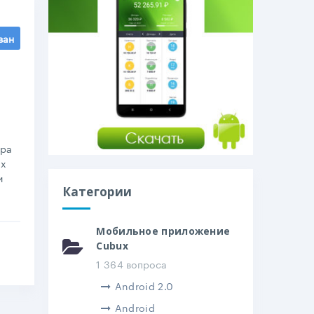
ван
ора
ых
и
Категории
Мобильное приложение
Cubux
1 364 вопроса
Android 2.0
Android