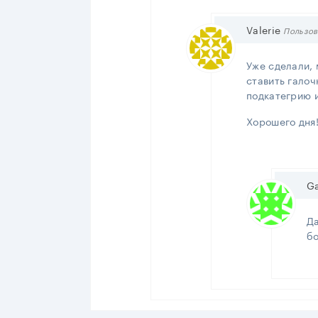
Valerie
Пользов
Уже сделали, 
ставить галоч
подкатегрию и
Хорошего дня
Ga
Да
бо