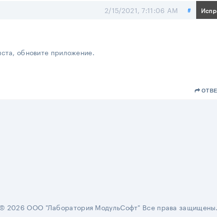
Подели
2/15/2021, 7:11:06 AM
#
Испр
йста, обновите приложение.
ОТВЕ
© 2026 ООО "Лаборатория МодульСофт" Все права защищены