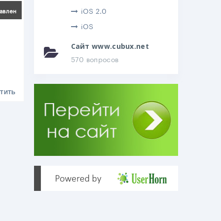
ться
iOS 2.0
авлен
iOS
Сайт www.cubux.net
570 вопросов
ТИТЬ
.