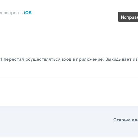
л вопрос
в
iOS
Исправ
51 перестал осуществляться вход в приложение. Выкидывает из
Старые св