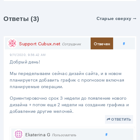
Ответы (3)
Старые сверху
Подел
Support Cubux.net
#
Отвечен
Сотрудник
9/11/2020, 9:56:42 AM
Добрый день!
Мы переделываем сейчас дизайн сайта, и в новом
планируется добавить график с прогнозом включая
планируемые операции.
Ориентировочно срок 3 недели до появление нового
дизайна + потом еще 2 недели на создание графика и
добавление другие мелочей.
ОТВЕТИТЬ
Поделиться
Ekaterina G
#
Пользователь