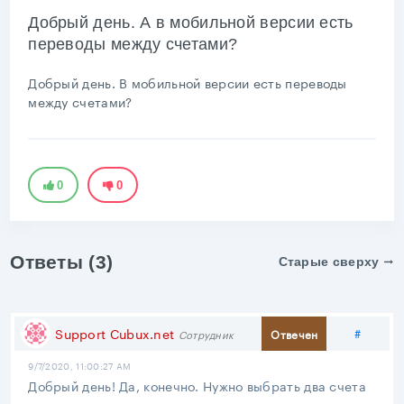
Добрый день. А в мобильной версии есть
переводы между счетами?
Добрый день. В мобильной версии есть переводы
между счетами?
0
0
Ответы (3)
Старые сверху
Подел
Support Cubux.net
#
Отвечен
Сотрудник
9/7/2020, 11:00:27 AM
Добрый день! Да, конечно. Нужно выбрать два счета
и дату.