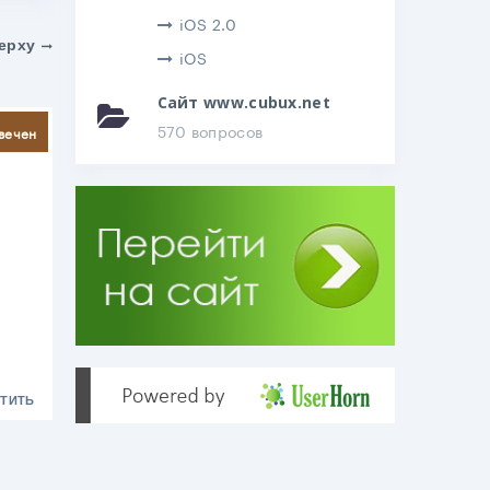
iOS 2.0
ерху
iOS
Сайт www.cubux.net
литься
570 вопросов
вечен
ТИТЬ