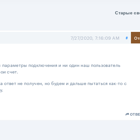
Старые св
Поде
7/27/2020, 7:16:09 AM
#
От
л параметры подключения и ни один наш пользователь
ои счет.
а ответ не получен, но будем и дальше пытаться как-то с
у.
ОТВЕ