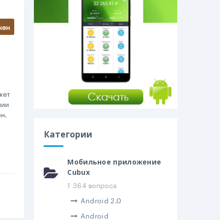
чен
жет
нии
н.
Категории
Мобильное приложение
Cubux
1 364 вопроса
Android 2.0
Android