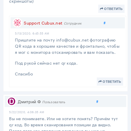
скриншоты)
ОТВЕТИТЬ
Поделиться
Support Cubux.net
#
Сотрудник
5/13/2020, 6:45:55 AM
Пришлите на почту info@cubux.net фотографию
QR кода в хорошем качестве и фронтально, чтобы
я мог с монитора отсканировать и вам показать.
Под рукой сейчас нет qr кода.
Спасибо
ОТВЕТИТЬ
Поделиться
Дмитрий Ф
#
Пользователь
5/22/2020, 4:06:35 AM
Вы не понимаете. Или не хотите понять? Причём тут
qr код. Во время сканирования позиции да видно.
После того как операция сохранена ты уже не