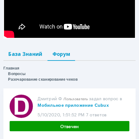
База Знаний
Форум
Главная
Вопросы
Разочарование сканирование чеков
Дмитрий Ф
задал вопрос
в
Пользователь
Мобильное приложение Cubux
5/10/2020, 1:51:52 PM
7 ответов
Отвечен