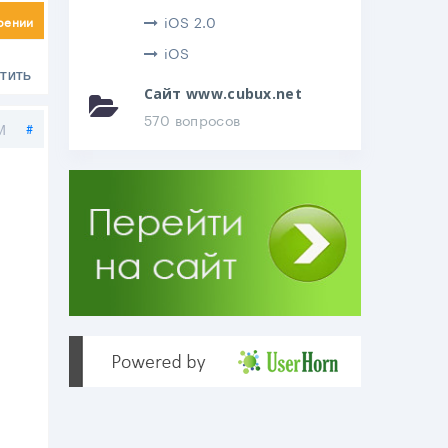
iOS 2.0
рении
iOS
ТИТЬ
Сайт www.cubux.net
570 вопросов
Поделиться
M
#