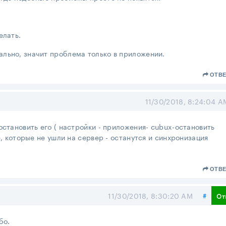
елать.
льно, значит проблема только в приложении.
ОТВЕ
11/30/2018, 8:24:04 A
остановить его ( настройки - приложения- cubux-остановить
е, которые не ушли на сервер - останутся и синхронизация
ОТВЕ
Поде
11/30/2018, 8:30:20 AM
#
От
бо.