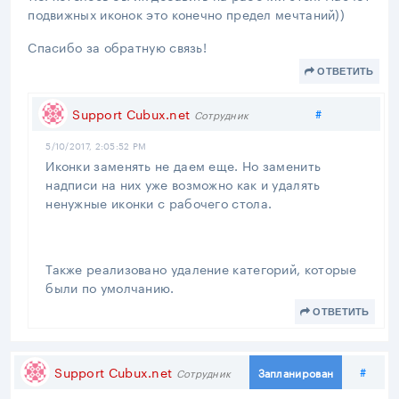
подвижных иконок это конечно предел мечтаний))
Спасибо за обратную связь!
ОТВЕТИТЬ
Поделиться
Support Cubux.net
#
Сотрудник
5/10/2017, 2:05:52 PM
Иконки заменять не даем еще. Но заменить
надписи на них уже возможно как и удалять
ненужные иконки с рабочего стола.
Также реализовано удаление категорий, которые
были по умолчанию.
ОТВЕТИТЬ
Поде
Support Cubux.net
#
Запланирован
Сотрудник