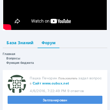
База Знаний
Форум
Главная
Вопросы
Функция бюджета
Пашка Печорин
задал вопрос
Пользователь
в
Сайт www.cubux.net
4/6/2016, 7:22:49 PM
9 ответов
Запланирован