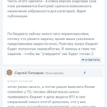
Часть этого сделали - в новой версии андроида (она
пока развивается быстрее) сделали возможность
назначения избранности для категорий. Ждем
публикации.
По бюджету сейчас много чего переосмысляем,
потому что решить задачку одним выше указанным
предложением недостаточно. Поэтому скоро бюджет
будет полностью переработан. Я напишу в теме тех
задание - чтобы вы "утвердили" как будет готово :)
ОТВЕТИТЬ
Поделиться
Сергей Литаврин
#
Пользователь
9/7/2017, 3:21:00 AM
хотел резко начать, а потом решил выяснить более
спокойно у ТС, почему обязательно нужно
привязывать бюджет к даты выдачи ЗП? в чем
сакральный смысл этого? допускаю, что у вас
есть какое-то "удобство восприятия", но не могу его