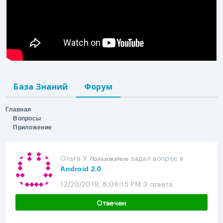
База Знаний
Форум
Главная
Вопросы
Приложение
Ольга У
задал вопрос
в
Пользователь
Android 2.0
12/20/2019, 8:06:15 PM
3 ответа
Отвечен