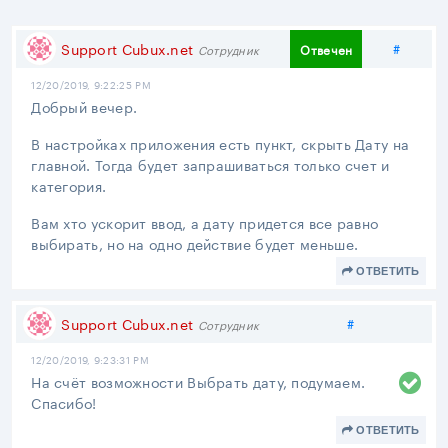
Подел
Support Cubux.net
#
Отвечен
Сотрудник
12/20/2019, 9:22:25 PM
Добрый вечер.
В настройках приложения есть пункт, скрыть Дату на
главной. Тогда будет запрашиваться только счет и
категория.
Вам хто ускорит ввод, а дату придется все равно
выбирать, но на одно действие будет меньше.
ОТВЕТИТЬ
Поделиться
Support Cubux.net
#
Сотрудник
12/20/2019, 9:23:31 PM
На счёт возможности Выбрать дату, подумаем.
Спасибо!
ОТВЕТИТЬ